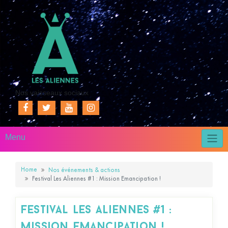
Nos vaisseaux sociaux
Menu
Home
Nos événements & actions
Festival Les Aliennes #1 : Mission Emancipation !
Festival Les Aliennes #1 :
Mission Emancipation !