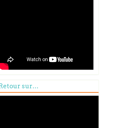
Retour sur…
cteur
déo