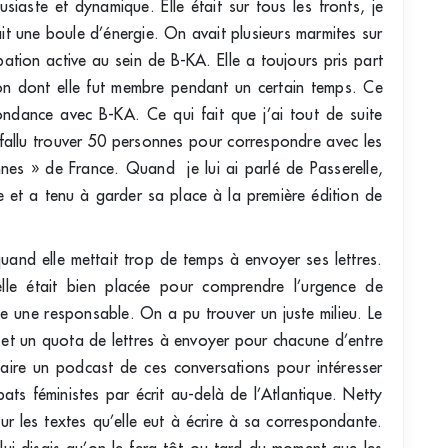
siaste et dynamique. Elle était sur tous les fronts, je
ait une boule d’énergie. On avait plusieurs marmites sur
ipation active au sein de B-KA. Elle a toujours pris part
tion dont elle fut membre pendant un certain temps. Ce
ndance avec B-KA. Ce qui fait que j’ai tout de suite
a fallu trouver 50 personnes pour correspondre avec les
nnes » de France. Quand je lui ai parlé de Passerelle,
ie et a tenu à garder sa place à la première édition de
 quand elle mettait trop de temps à envoyer ses lettres.
elle était bien placée pour comprendre l’urgence de
ême une responsable. On a pu trouver un juste milieu. Le
t et un quota de lettres à envoyer pour chacune d’entre
faire un podcast de ces conversations pour intéresser
bats féministes par écrit au-delà de l’Atlantique. Netty
sur les textes qu’elle eut à écrire à sa correspondante.