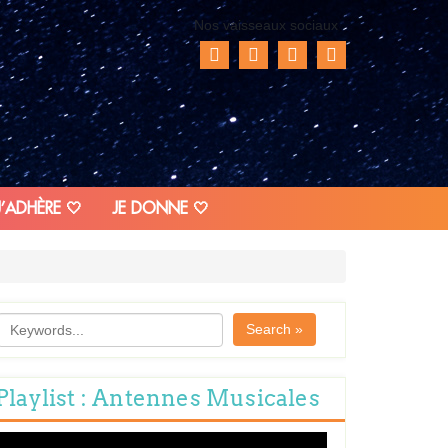
Nos vaisseaux sociaux
J’ADHÈRE 🤍
JE DONNE 🤍
Search »
Playlist : Antennes Musicales