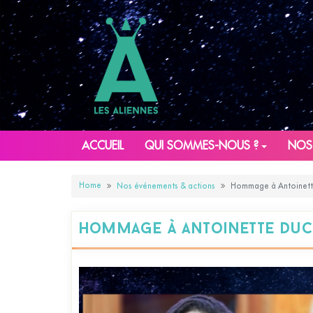
ACCUEIL
QUI SOMMES-NOUS ?
NOS
Home
Nos événements & actions
Hommage à Antoinett
Hommage à Antoinette Duc