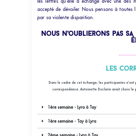
les lettres qu’elle a échangé avec une des m
accepté de dévoiler. Nous pensons à toutes 
par sa violente disparition.
nous n'oublierons pas sa
é
Les cor
Dans le cadre de cet échange, les participantes n’ont 
correspondance. Antoinette Duclaire avait choisi le 
1ère semaine - Lyra à Tay
1ère semaine - Tay à Lyra
2ème semaine - Lyra à Tay