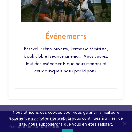
Événements
Festival, scène ouverte, kermesse féministe,
book club et séance cinéma... Vous saurez
tout des événements que nous menons et
ceux auxquels nous participons.
Nous utilisons des cookies pour vous garantir la meilleure
expérience sur notre site web. Si vous continuez à utiliser ce
Tout sur l'association Les Aliennes
site, nous supposerons que vous en êtes satisfait.
Politique de confidentialité