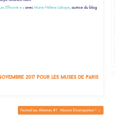
Les Effronté·e·s
avec
Marie-Hélène Lahaye
, autrice du blog
novembre 2017 pour les muses de Paris
Festival Les Aliennes #1 : Mission Emancipation ! →