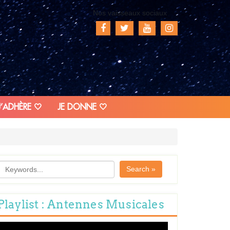
Nos vaisseaux sociaux
J’ADHÈRE 🤍
JE DONNE 🤍
Search »
Playlist : Antennes Musicales