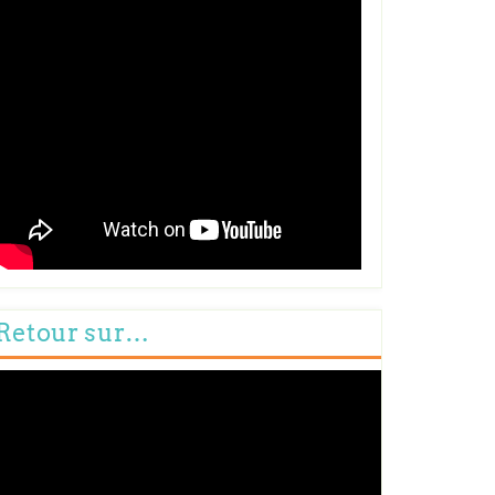
Retour sur…
cteur
déo