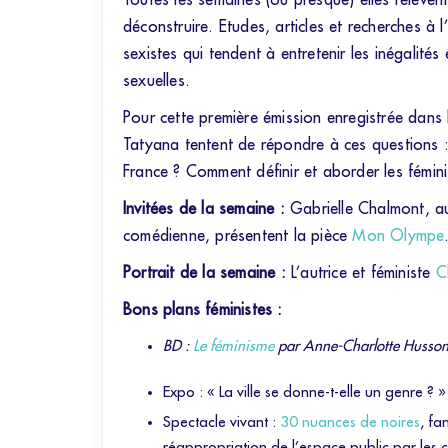
Toutes les semaines (ou presque) elles relèven
déconstruire. Etudes, articles et recherches à
sexistes qui tendent à entretenir les inégalités 
sexuelles.
Pour cette première émission enregistrée dans
Tatyana tentent de répondre à ces questions :
France ? Comment définir et aborder les fémin
Invitées de la semaine :
Gabrielle Chalmont, au
comédienne, présentent la pièce
Mon Olympe
Portrait de la semaine :
L’autrice et féministe
C
Bons plans féministes :
BD :
Le féminisme
par Anne-Charlotte Husson
Expo : « La ville se donne-t-elle un genre ? 
Spectacle vivant :
30 nuances de noires
, fa
réappropriation de l’espace public par les c