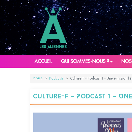
ACCUEIL
QUI SOMMES-NOUS ?
NOS
Home
Podcasts
Culture-F – Podcast 1 – Une émission fé
Culture-F – Podcast 1 – Un