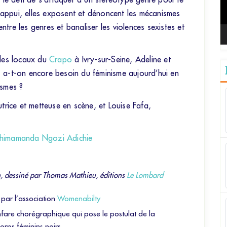
t le défi de s’attaquer à un stéréotype genré pour le
 l’appui, elles exposent et dénoncent les mécanismes
entre les genres et banaliser les violences sexistes et
 les locaux du
Crapo
à Ivry-sur-Seine, Adeline et
 a-t-on encore besoin du féminisme aujourd’hui en
ismes ?
trice et metteuse en scène, et Louise Fafa,
.
himamanda Ngozi Adichie
, dessiné par Thomas Mathieu, éditions
Le Lombard
» par l’association
Womenabilty
nfare chorégraphique qui pose le postulat de la
orps féminins noirs.