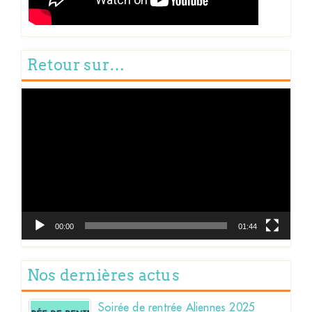
Retour sur…
Lecteur
vidéo
00:00
01:44
Nos dernières actus
Soirée de rentrée Aliennes 2025