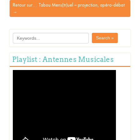
Retour sur… Tabou Mens(tr)uel – projection, apéro-débat
→
Search »
Playlist : Antennes Musicales