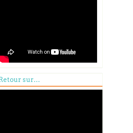
Retour sur…
cteur
déo