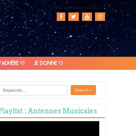
Nos vaisseaux sociaux
J’ADHÈRE 🤍
JE DONNE 🤍
Search »
Playlist : Antennes Musicales