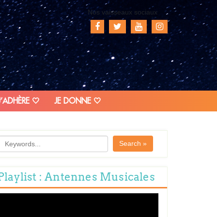
Nos vaisseaux sociaux
J’ADHÈRE 🤍
JE DONNE 🤍
Search »
Playlist : Antennes Musicales