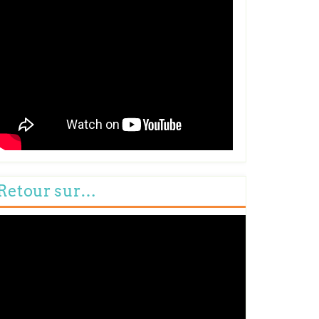
Retour sur…
cteur
déo