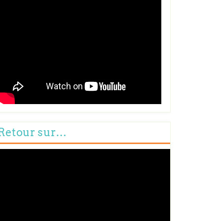
Retour sur…
cteur
déo