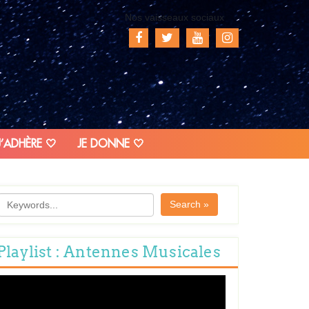
Nos vaisseaux sociaux
J’ADHÈRE 🤍
JE DONNE 🤍
Search »
Playlist : Antennes Musicales