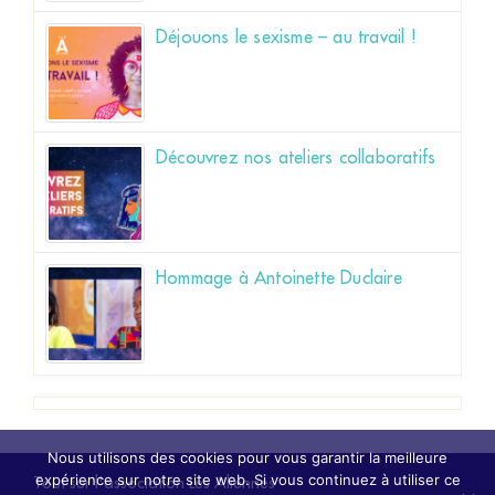
Déjouons le sexisme – au travail !
Découvrez nos ateliers collaboratifs
Hommage à Antoinette Duclaire
Nous utilisons des cookies pour vous garantir la meilleure
expérience sur notre site web. Si vous continuez à utiliser ce
Tout sur l'association Les Aliennes